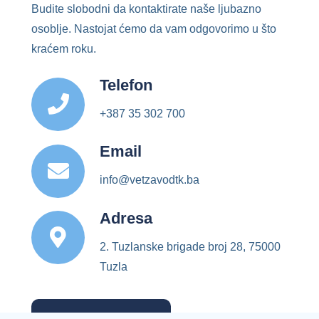
Budite slobodni da kontaktirate naše ljubazno
osoblje. Nastojat ćemo da vam odgovorimo u što
kraćem roku.
Telefon
+387 35 302 700
Email
info@vetzavodtk.ba
Adresa
2. Tuzlanske brigade broj 28, 75000
Tuzla