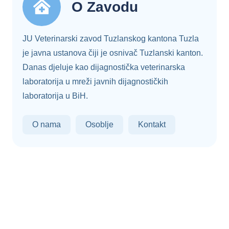
O Zavodu
JU Veterinarski zavod Tuzlanskog kantona Tuzla
je javna ustanova čiji je osnivač Tuzlanski kanton.
Danas djeluje kao dijagnostička veterinarska
laboratorija u mreži javnih dijagnostičkih
laboratorija u BiH.
O nama
Osoblje
Kontakt