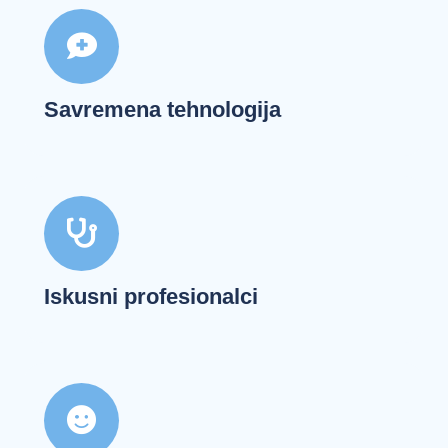
Savremena tehnologija
Iskusni profesionalci