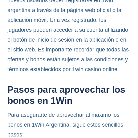
nuevos usuarios deben registrarse en 1win
argentina a través de la página web oficial o la
aplicación móvil. Una vez registrado, los
jugadores pueden acceder a su cuenta utilizando
el botón de inicio de sesión en la aplicación o en
el sitio web. Es importante recordar que todas las
ofertas y bonos están sujetos a las condiciones y
términos establecidos por 1win casino online.
Pasos para aprovechar los
bonos en 1Win
Para asegurarte de aprovechar al máximo los
bonos en 1Win Argentina, sigue estos sencillos
pasos: