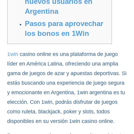
nuevos usuarios en
Argentina
Pasos para aprovechar
los bonos en 1Win
1win
casino online es una plataforma de juego
líder en América Latina, ofreciendo una amplia
gama de juegos de azar y apuestas deportivas. Si
estás buscando una experiencia de juego segura
y emocionante en Argentina, 1win argentina es tu
elección. Con 1win, podrás disfrutar de juegos
como ruleta, blackjack, poker y slots, todos
disponibles en su versión 1win casino online.