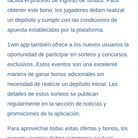
facilita el proceso de ingreso de fondos. Para
obtener este bono, los jugadores deben realizar
un depósito y cumplir con las condiciones de
apuesta establecidas por la plataforma.
1win app también ofrece a los nuevos usuarios la
oportunidad de participar en sorteos y concursos
exclusivos. Estos eventos son una excelente
manera de ganar bonos adicionales sin
necesidad de realizar un depósito inicial. Los
detalles de estos sorteos se publican
regularmente en la sección de noticias y
promociones de la aplicación.
Para aprovechar todas estas ofertas y bonos, los