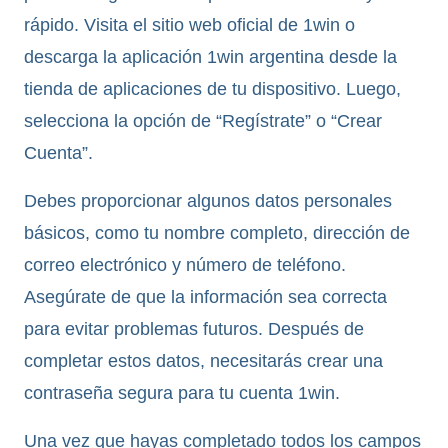
rápido. Visita el sitio web oficial de 1win o
descarga la aplicación 1win argentina desde la
tienda de aplicaciones de tu dispositivo. Luego,
selecciona la opción de “Regístrate” o “Crear
Cuenta”.
Debes proporcionar algunos datos personales
básicos, como tu nombre completo, dirección de
correo electrónico y número de teléfono.
Asegúrate de que la información sea correcta
para evitar problemas futuros. Después de
completar estos datos, necesitarás crear una
contraseña segura para tu cuenta 1win.
Una vez que hayas completado todos los campos