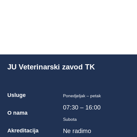
JU Veterinarski zavod TK
Usluge
Ponedjeljak – petak
07:30 – 16:00
O nama
Subota
Akreditacija
Ne radimo