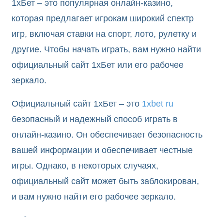
1хБет – это популярная онлайн-казино,
которая предлагает игрокам широкий спектр
игр, включая ставки на спорт, лото, рулетку и
другие. Чтобы начать играть, вам нужно найти
официальный сайт 1хБет или его рабочее
зеркало.
Официальный сайт 1хБет – это
1xbet ru
безопасный и надежный способ играть в
онлайн-казино. Он обеспечивает безопасность
вашей информации и обеспечивает честные
игры. Однако, в некоторых случаях,
официальный сайт может быть заблокирован,
и вам нужно найти его рабочее зеркало.