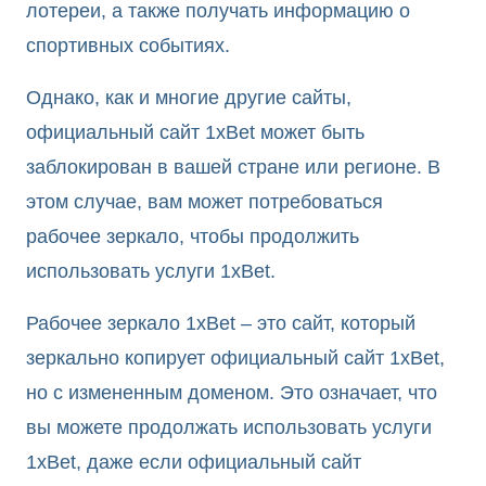
лотереи, а также получать информацию о
спортивных событиях.
Однако, как и многие другие сайты,
официальный сайт 1xBet может быть
заблокирован в вашей стране или регионе. В
этом случае, вам может потребоваться
рабочее зеркало, чтобы продолжить
использовать услуги 1xBet.
Рабочее зеркало 1xBet – это сайт, который
зеркально копирует официальный сайт 1xBet,
но с измененным доменом. Это означает, что
вы можете продолжать использовать услуги
1xBet, даже если официальный сайт