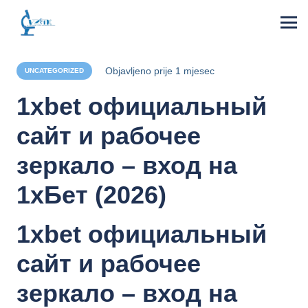
Objavljeno
prije 1 mjesec
UNCATEGORIZED
1xbet официальный
сайт и рабочее
зеркало – вход на
1хБет (2026)
1xbet официальный
сайт и рабочее
зеркало – вход на