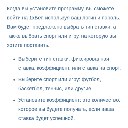
Когда вы установите программу, вы сможете
войти на 1хБет, используя ваш логин и пароль.
Вам будет предложено выбрать тип ставки, а
также выбрать спорт или игру, на которую вы
хотите поставить.
Выберите тип ставки: фиксированная
ставка, коэффициент, или ставка на спорт.
Выберите спорт или игру: футбол,
баскетбол, теннис, или другие.
Установите коэффициент: это количество,
которое вы будете получать, если ваша
ставка будет успешной.