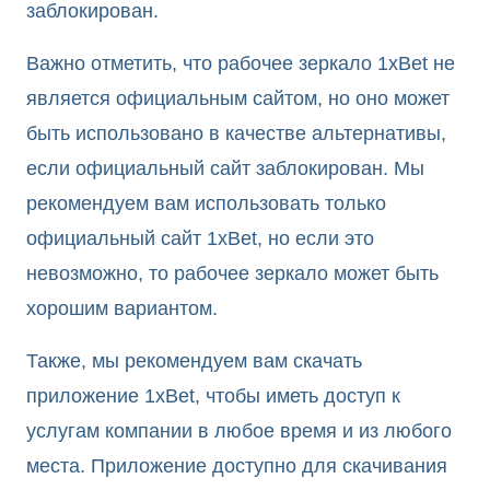
заблокирован.
Важно отметить, что рабочее зеркало 1xBet не
является официальным сайтом, но оно может
быть использовано в качестве альтернативы,
если официальный сайт заблокирован. Мы
рекомендуем вам использовать только
официальный сайт 1xBet, но если это
невозможно, то рабочее зеркало может быть
хорошим вариантом.
Также, мы рекомендуем вам скачать
приложение 1xBet, чтобы иметь доступ к
услугам компании в любое время и из любого
места. Приложение доступно для скачивания