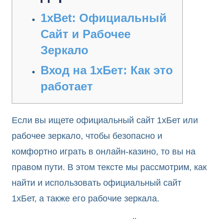
1xBet: Официальный
Сайт и Рабочее
Зеркало
Вход на 1хБет: Как это
работает
Если вы ищете официальный сайт 1хБет или
рабочее зеркало, чтобы безопасно и
комфортно играть в онлайн-казино, то вы на
правом пути. В этом тексте мы рассмотрим, как
найти и использовать официальный сайт
1хБет, а также его рабочие зеркала.