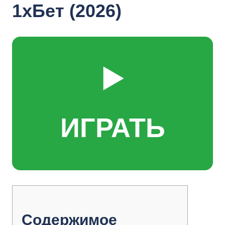
1хБет (2026)
▶️
ИГРАТЬ
Содержимое