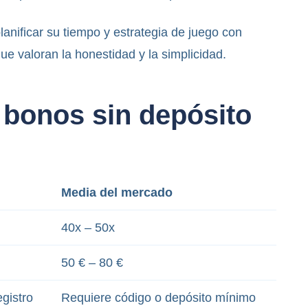
lanificar su tiempo y estrategia de juego con
ue valoran la honestidad y la simplicidad.
 bonos sin depósito
Media del mercado
40x – 50x
50 € – 80 €
egistro
Requiere código o depósito mínimo