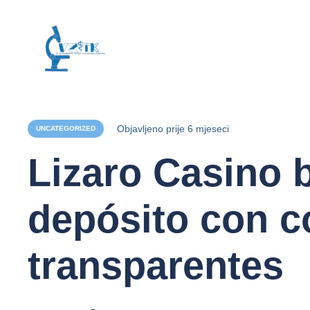
Objavljeno
prije 6 mjeseci
UNCATEGORIZED
Lizaro Casino 
depósito con c
transparentes