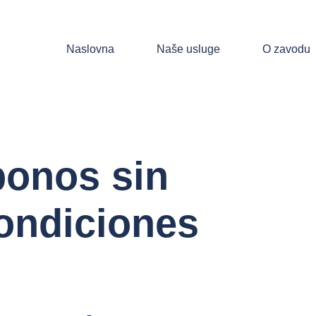
Naslovna
Naše usluge
O zavodu
bonos sin
ondiciones