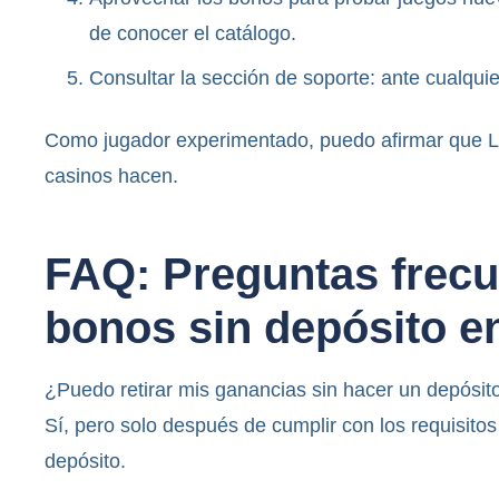
de conocer el catálogo.
Consultar la sección de soporte: ante cualqui
Como jugador experimentado, puedo afirmar que Liz
casinos hacen.
FAQ: Preguntas frecu
bonos sin depósito e
¿Puedo retirar mis ganancias sin hacer un depósit
Sí, pero solo después de cumplir con los requisito
depósito.