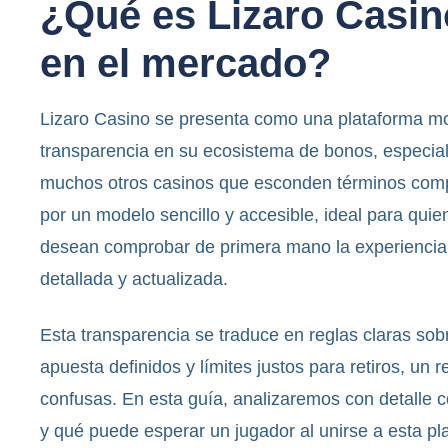
¿Qué es Lizaro Casino
en el mercado?
Lizaro Casino se presenta como una plataforma mod
transparencia en su ecosistema de bonos, especialm
muchos otros casinos que esconden términos compl
por un modelo sencillo y accesible, ideal para qui
desean comprobar de primera mano la experiencia,
detallada y actualizada.
Esta transparencia se traduce en reglas claras sobr
apuesta definidos y límites justos para retiros, un
confusas. En esta guía, analizaremos con detalle 
y qué puede esperar un jugador al unirse a esta pl