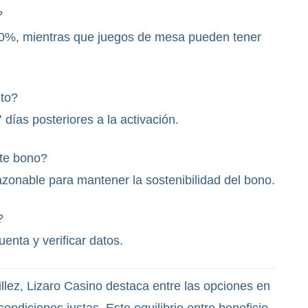
?
00%, mientras que juegos de mesa pueden tener
ito?
días posteriores a la activación.
ste bono?
azonable para mantener la sostenibilidad del bono.
?
enta y verificar datos.
illez, Lizaro Casino destaca entre las opciones en