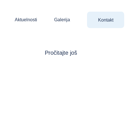
Aktuelnosti
Galerija
Kontakt
Pročitajte još
UNCATEGORIZED
Skycrown: What
Australian Players Need
to Know
Objavljeno
prije 2 sedmice
UNCATEGORIZED