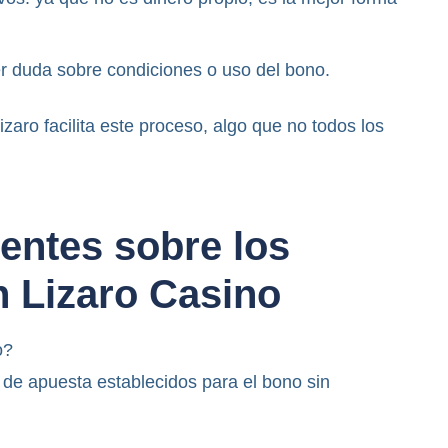
er duda sobre condiciones o uso del bono.
aro facilita este proceso, algo que no todos los
entes sobre los
n Lizaro Casino
o?
s de apuesta establecidos para el bono sin