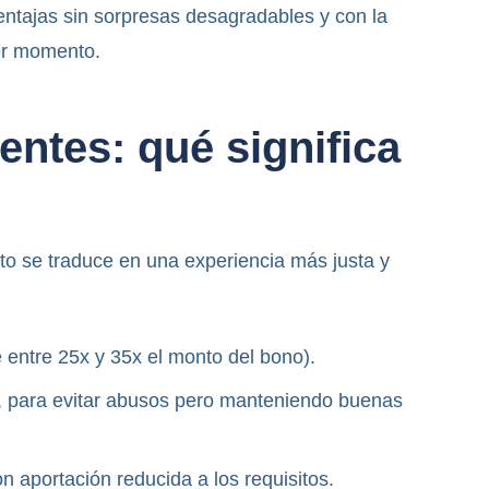
 ventajas sin sorpresas desagradables y con la
mer momento.
ntes: qué significa
ito se traduce en una experiencia más justa y
entre 25x y 35x el monto del bono).
o, para evitar abusos pero manteniendo buenas
 aportación reducida a los requisitos.