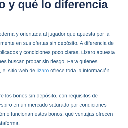
 y qué lo diferencia
erna y orientada al jugador que apuesta por la
ente en sus ofertas sin depósito. A diferencia de
icados y condiciones poco claras, Lizaro apuesta
enes buscan probar sin riesgo. Para quienes
 el sitio web de
lizaro
ofrece toda la información
e los bonos sin depósito, con requisitos de
 respiro en un mercado saturado por condiciones
cómo funcionan estos bonos, qué ventajas ofrecen
ataforma.