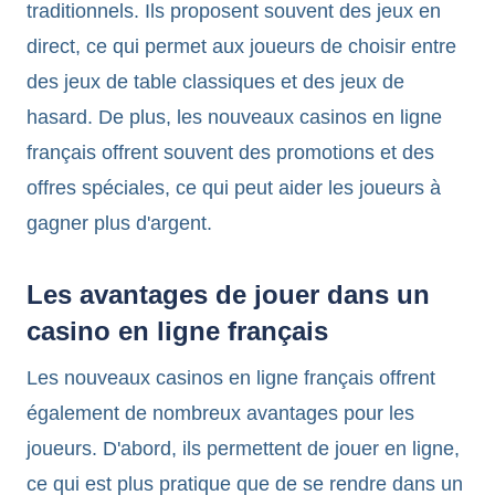
traditionnels. Ils proposent souvent des jeux en
direct, ce qui permet aux joueurs de choisir entre
des jeux de table classiques et des jeux de
hasard. De plus, les nouveaux casinos en ligne
français offrent souvent des promotions et des
offres spéciales, ce qui peut aider les joueurs à
gagner plus d'argent.
Les avantages de jouer dans un
casino en ligne français
Les nouveaux casinos en ligne français offrent
également de nombreux avantages pour les
joueurs. D'abord, ils permettent de jouer en ligne,
ce qui est plus pratique que de se rendre dans un