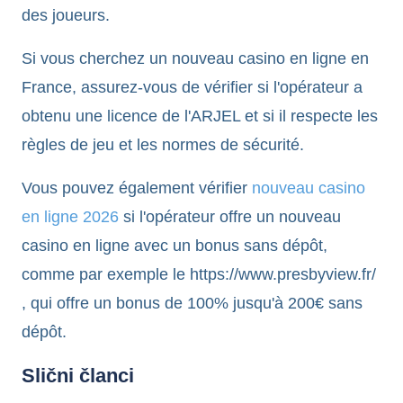
des joueurs.
Si vous cherchez un nouveau casino en ligne en
France, assurez-vous de vérifier si l'opérateur a
obtenu une licence de l'ARJEL et si il respecte les
règles de jeu et les normes de sécurité.
Vous pouvez également vérifier
nouveau casino
en ligne 2026
si l'opérateur offre un nouveau
casino en ligne avec un bonus sans dépôt,
comme par exemple le https://www.presbyview.fr/
, qui offre un bonus de 100% jusqu'à 200€ sans
dépôt.
Slični članci