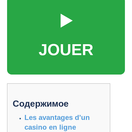
▶️
JOUER
Содержимое
Les avantages d'un
casino en ligne