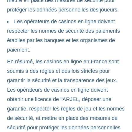
mettre en place des mesures de sécurité pour
protéger les données personnelles des joueurs.
Les opérateurs de casinos en ligne doivent
respecter les normes de sécurité des paiements
établies par les banques et les organismes de
paiement.
En résumé, les casinos en ligne en France sont
soumis à des règles et des lois strictes pour
garantir la sécurité et la transparence des jeux.
Les opérateurs de casinos en ligne doivent
obtenir une licence de l'ARJEL, déposer une
garantie, respecter les règles de jeu et les normes
de sécurité, et mettre en place des mesures de
sécurité pour protéger les données personnelles