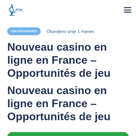
Objavljeno
prije 1 mjesec
UNCATEGORIZED
Nouveau casino en
ligne en France –
Opportunités de jeu
Nouveau casino en
ligne en France –
Opportunités de jeu