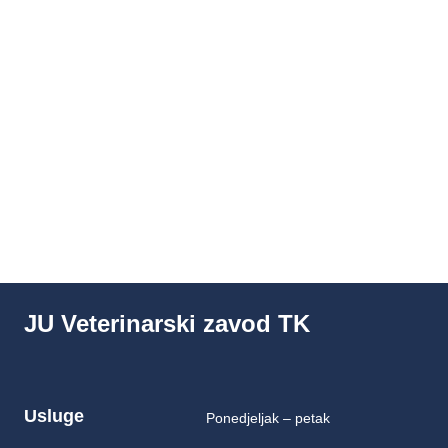
prije 2 sedmice
JU Veterinarski zavod TK
Usluge
Ponedjeljak – petak