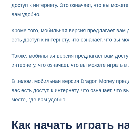
доступ к интернету. Это означает, что вы может
вам удобно.
Кроме того, мобильная версия предлагает вам д
есть доступ к интернету, что означает, что вы 
Также, мобильная версия предлагает вам доступ 
интернету, что означает, что вы можете играть 
В целом, мобильная версия Dragon Money предла
вас есть доступ к интернету, что означает, что
месте, где вам удобно.
Как начать играть 