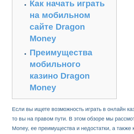
Как начать играть
на мобильном
сайте Dragon
Money
Преимущества
мобильного
казино Dragon
Money
Если вы ищете возможность играть в онлайн ка
то вы на правом пути. В этом обзоре мы рассм
Money, ее преимущества и недостатки, а также 