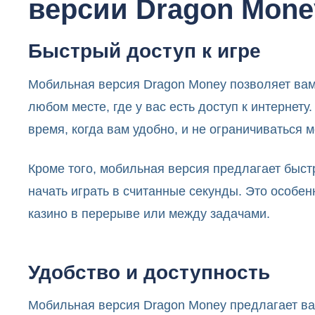
версии Dragon Mone
Быстрый доступ к игре
Мобильная версия Dragon Money позволяет вам 
любом месте, где у вас есть доступ к интернету
время, когда вам удобно, и не ограничиваться 
Кроме того, мобильная версия предлагает быстр
начать играть в считанные секунды. Это особенн
казино в перерыве или между задачами.
Удобство и доступность
Мобильная версия Dragon Money предлагает вам 