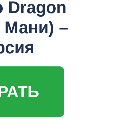
о Dragon
 Мани) –
рсия
ГРАТЬ