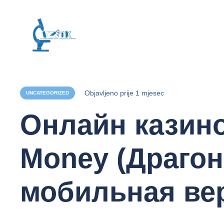
Objavljeno
prije 1 mjesec
UNCATEGORIZED
Онлайн казин
Money (Драгон
мобильная ве