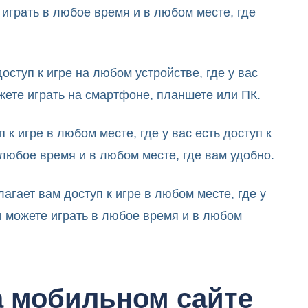
е играть в любое время и в любом месте, где
оступ к игре на любом устройстве, где у вас
можете играть на смартфоне, планшете или ПК.
к игре в любом месте, где у вас есть доступ к
в любое время и в любом месте, где вам удобно.
гает вам доступ к игре в любом месте, где у
 вы можете играть в любое время и в любом
на мобильном сайте