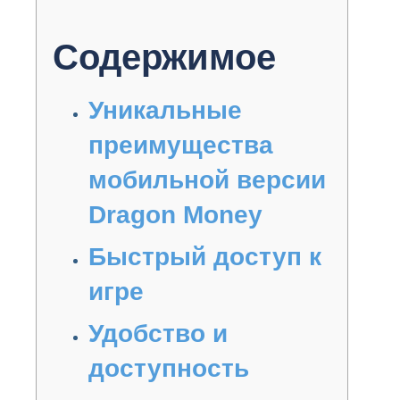
Содержимое
Уникальные
преимущества
мобильной версии
Dragon Money
Быстрый доступ к
игре
Удобство и
доступность