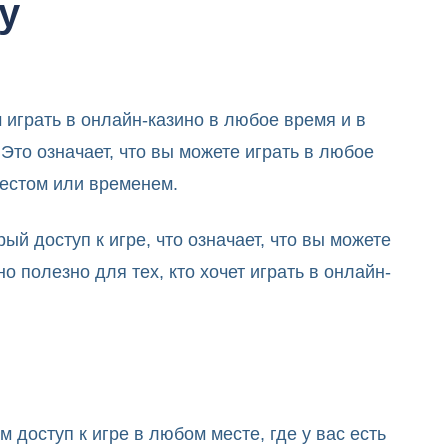
y
играть в онлайн-казино в любое время и в
. Это означает, что вы можете играть в любое
местом или временем.
ый доступ к игре, что означает, что вы можете
о полезно для тех, кто хочет играть в онлайн-
доступ к игре в любом месте, где у вас есть