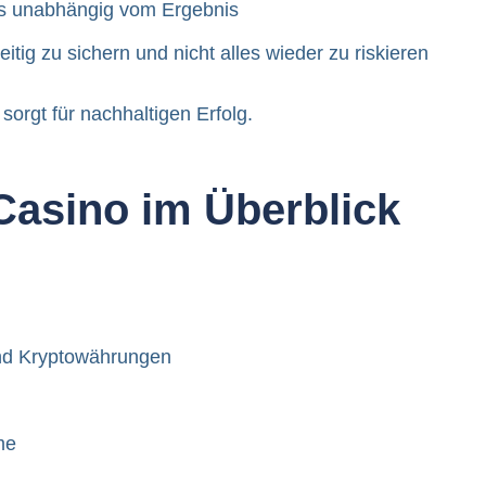
its unabhängig vom Ergebnis
ig zu sichern und nicht alles wieder zu riskieren
sorgt für nachhaltigen Erfolg.
Casino im Überblick
und Kryptowährungen
me