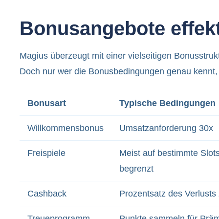
Bonusangebote effekt
Magius überzeugt mit einer vielseitigen Bonusstrukt
Doch nur wer die Bonusbedingungen genau kennt, pr
Bonusart
Typische Bedingungen
Willkommensbonus
Umsatzanforderung 30x
Freispiele
Meist auf bestimmte Slot
begrenzt
Cashback
Prozentsatz des Verlusts
Treueprogramm
Punkte sammeln für Prä