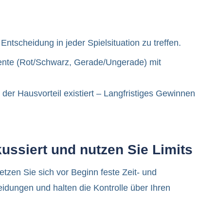
Entscheidung in jeder Spielsituation zu treffen.
ente (Rot/Schwarz, Gerade/Ungerade) mit
 der Hausvorteil existiert – Langfristiges Gewinnen
kussiert und nutzen Sie Limits
etzen Sie sich vor Beginn feste Zeit- und
idungen und halten die Kontrolle über Ihren