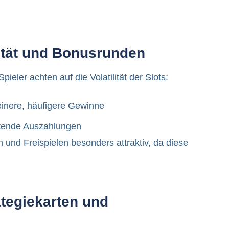
ilität und Bonusrunden
ieler achten auf die Volatilität der Slots:
kleinere, häufigere Gewinne
retende Auszahlungen
 und Freispielen besonders attraktiv, da diese
ategiekarten und