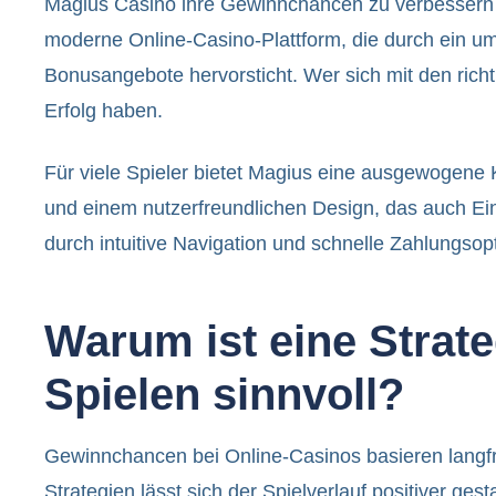
Magius Casino ihre Gewinnchancen zu verbessern u
moderne Online-Casino-Plattform, die durch ein um
Bonusangebote hervorsticht. Wer sich mit den richti
Erfolg haben.
Für viele Spieler bietet Magius eine ausgewogene
und einem nutzerfreundlichen Design, das auch Eins
durch intuitive Navigation und schnelle Zahlungsop
Warum ist eine Strate
Spielen sinnvoll?
Gewinnchancen bei Online-Casinos basieren langfri
Strategien lässt sich der Spielverlauf positiver ges