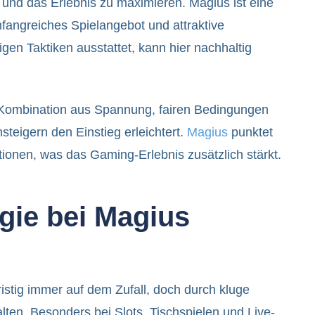
nd das Erlebnis zu maximieren. Magius ist eine
fangreiches Spielangebot und attraktive
gen Taktiken ausstattet, kann hier nachhaltig
 Kombination aus Spannung, fairen Bedingungen
teigern den Einstieg erleichtert.
Magius
punktet
tionen, was das Gaming-Erlebnis zusätzlich stärkt.
gie bei Magius
stig immer auf dem Zufall, doch durch kluge
talten. Besonders bei Slots, Tischspielen und Live-