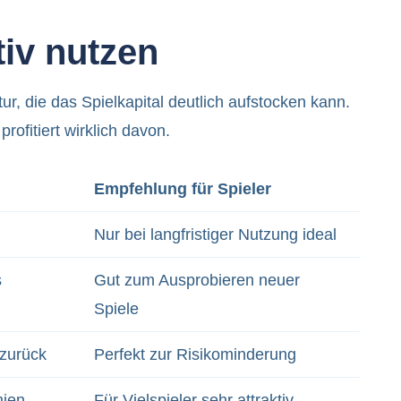
iv nutzen
ur, die das Spielkapital deutlich aufstocken kann.
ofitiert wirklich davon.
Empfehlung für Spieler
Nur bei langfristiger Nutzung ideal
s
Gut zum Ausprobieren neuer
Spiele
 zurück
Perfekt zur Risikominderung
mien
Für Vielspieler sehr attraktiv