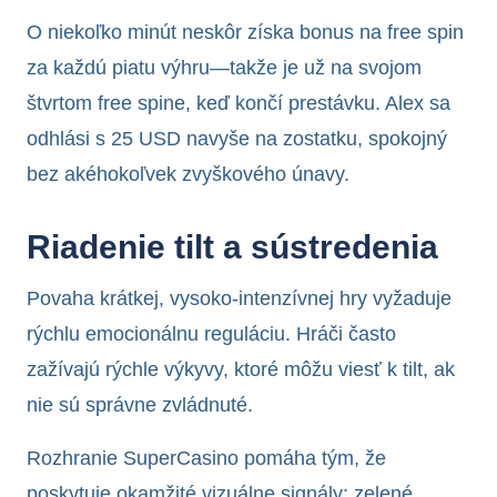
O niekoľko minút neskôr získa bonus na free spin
za každú piatu výhru—takže je už na svojom
štvrtom free spine, keď končí prestávku. Alex sa
odhlási s 25 USD navyše na zostatku, spokojný
bez akéhokoľvek zvyškového únavy.
Riadenie tilt a sústredenia
Povaha krátkej, vysoko‑intenzívnej hry vyžaduje
rýchlu emocionálnu reguláciu. Hráči často
zažívajú rýchle výkyvy, ktoré môžu viesť k tilt, ak
nie sú správne zvládnuté.
Rozhranie SuperCasino pomáha tým, že
poskytuje okamžité vizuálne signály: zelené