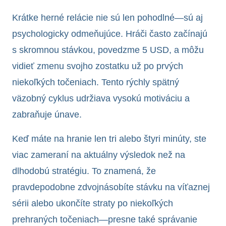
Krátke herné relácie nie sú len pohodlné—sú aj
psychologicky odmeňujúce. Hráči často začínajú
s skromnou stávkou, povedzme 5 USD, a môžu
vidieť zmenu svojho zostatku už po prvých
niekoľkých točeniach. Tento rýchly spätný
väzobný cyklus udržiava vysokú motiváciu a
zabraňuje únave.
Keď máte na hranie len tri alebo štyri minúty, ste
viac zameraní na aktuálny výsledok než na
dlhodobú stratégiu. To znamená, že
pravdepodobne zdvojnásobíte stávku na víťaznej
sérii alebo ukončíte straty po niekoľkých
prehraných točeniach—presne také správanie