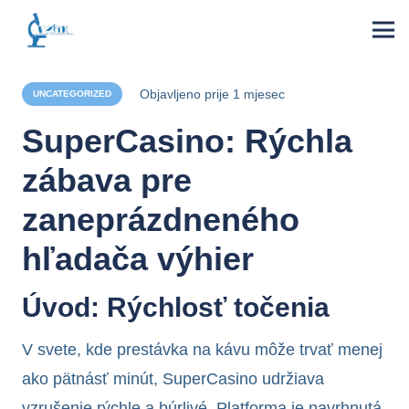
Objavljeno
prije 1 mjesec
UNCATEGORIZED
SuperCasino: Rýchla
zábava pre
zaneprázdneného
hľadača výhier
Úvod: Rýchlosť točenia
V svete, kde prestávka na kávu môže trvať menej
ako pätnásť minút, SuperCasino udržiava
vzrušenie rýchle a búrlivé. Platforma je navrhnutá