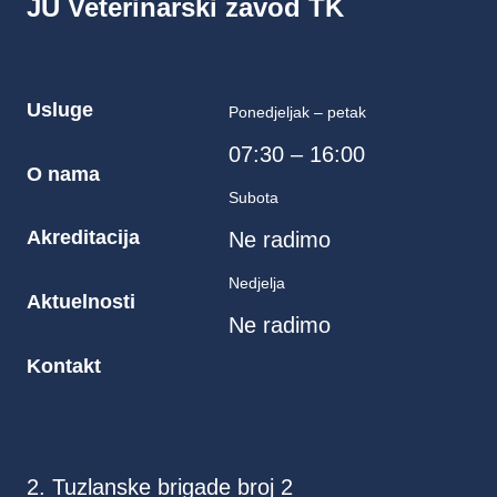
JU Veterinarski zavod TK
Usluge
Ponedjeljak – petak
07:30 – 16:00
O nama
Subota
Akreditacija
Ne radimo
Nedjelja
Aktuelnosti
Ne radimo
Kontakt
2. Tuzlanske brigade broj 2