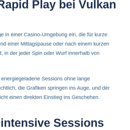
Rapid Play bei Vulkan
ge in einer Casino-Umgebung ein, die für kurze
end einer Mittagspause oder nach einem kurzen
, in der jeder Spin oder Wurf innerhalb von
t, energiegeladene Sessions ohne lange
ichtlich, die Grafiken springen ins Auge, und der
cht einen direkten Einstieg ins Geschehen.
intensive Sessions