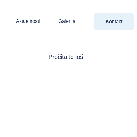
Aktuelnosti
Galerija
Kontakt
Pročitajte još
UNCATEGORIZED
Skycrown: What
Australian Players Need
to Know
Objavljeno
prije 3 sedmice
UNCATEGORIZED