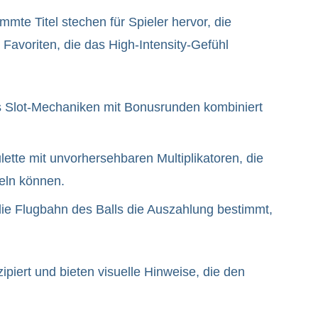
immte Titel stechen für Spieler hervor, die
 Favoriten, die das High‑Intensity‑Gefühl
 Slot-Mechaniken mit Bonusrunden kombiniert
lette mit unvorhersehbaren Multiplikatoren, die
eln können.
 die Flugbahn des Balls die Auszahlung bestimmt,
ipiert und bieten visuelle Hinweise, die den