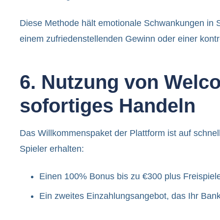
Diese Methode hält emotionale Schwankungen in Sc
einem zufriedenstellenden Gewinn oder einer kontro
6. Nutzung von Welc
sofortiges Handeln
Das Willkommenspaket der Plattform ist auf schne
Spieler erhalten:
Einen 100% Bonus bis zu €300 plus Freispiele 
Ein zweites Einzahlungsangebot, das Ihr Bank