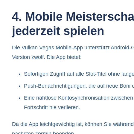
4. Mobile Meisterscha
jederzeit spielen
Die Vulkan Vegas Mobile-App unterstützt Android-
Version zwölf. Die App bietet:
Sofortigen Zugriff auf alle Slot-Titel ohne lan
Push-Benachrichtigungen, die auf neue Boni o
Eine nahtlose Kontosynchronisation zwischen
Fortschritt nie verlieren.
Da die App leichtgewichtig ist, können Sie während
nächsten Termin beenden.