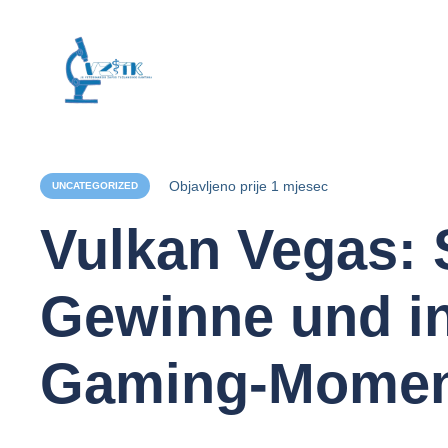
Objavljeno
prije 1 mjesec
UNCATEGORIZED
Vulkan Vegas: 
Gewinne und in
Gaming-Momen