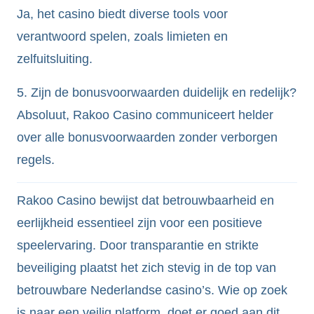
Ja, het casino biedt diverse tools voor
verantwoord spelen, zoals limieten en
zelfuitsluiting.
5. Zijn de bonusvoorwaarden duidelijk en redelijk?
Absoluut, Rakoo Casino communiceert helder
over alle bonusvoorwaarden zonder verborgen
regels.
Rakoo Casino bewijst dat betrouwbaarheid en
eerlijkheid essentieel zijn voor een positieve
speelervaring. Door transparantie en strikte
beveiliging plaatst het zich stevig in de top van
betrouwbare Nederlandse casino’s. Wie op zoek
is naar een veilig platform, doet er goed aan dit