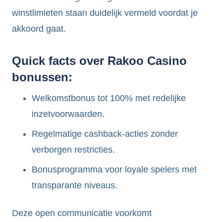
winstlimieten staan duidelijk vermeld voordat je
akkoord gaat.
Quick facts over Rakoo Casino
bonussen:
Welkomstbonus tot 100% met redelijke
inzetvoorwaarden.
Regelmatige cashback-acties zonder
verborgen restricties.
Bonusprogramma voor loyale spelers met
transparante niveaus.
Deze open communicatie voorkomt