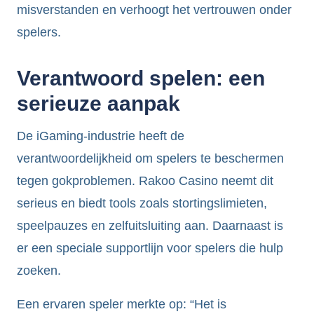
misverstanden en verhoogt het vertrouwen onder
spelers.
Verantwoord spelen: een
serieuze aanpak
De iGaming-industrie heeft de
verantwoordelijkheid om spelers te beschermen
tegen gokproblemen. Rakoo Casino neemt dit
serieus en biedt tools zoals stortingslimieten,
speelpauzes en zelfuitsluiting aan. Daarnaast is
er een speciale supportlijn voor spelers die hulp
zoeken.
Een ervaren speler merkte op: “Het is