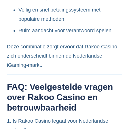
Veilig en snel betalingssysteem met
populaire methoden
Ruim aandacht voor verantwoord spelen
Deze combinatie zorgt ervoor dat Rakoo Casino
zich onderscheidt binnen de Nederlandse
iGaming-markt.
FAQ: Veelgestelde vragen
over Rakoo Casino en
betrouwbaarheid
1. Is Rakoo Casino legaal voor Nederlandse