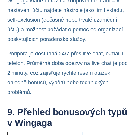
Wingaga klade důraz na zodpovědné hraní – v
nastavení účtu najdete nástroje jako limit vkladu,
self‑exclusion (dočasné nebo trvalé uzamčení
účtu) a možnost požádat o pomoc od organizací
poskytujících poradenské služby.
Podpora je dostupná 24/7 přes live chat, e‑mail i
telefon. Průměrná doba odezvy na live chat je pod
2 minuty, což zajišťuje rychlé řešení otázek
ohledně bonusů, výběrů nebo technických
problémů.
9. Přehled bonusových typů
v Wingaga