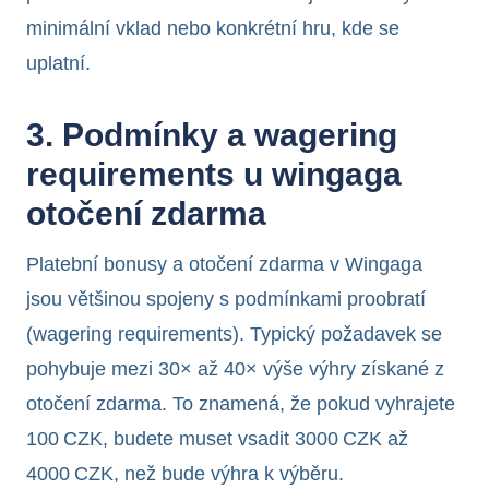
minimální vklad nebo konkrétní hru, kde se
uplatní.
3. Podmínky a wagering
requirements u wingaga
otočení zdarma
Platební bonusy a otočení zdarma v Wingaga
jsou většinou spojeny s podmínkami proobratí
(wagering requirements). Typický požadavek se
pohybuje mezi 30× až 40× výše výhry získané z
otočení zdarma. To znamená, že pokud vyhrajete
100 CZK, budete muset vsadit 3000 CZK až
4000 CZK, než bude výhra k výběru.