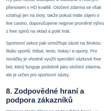
přenosem v HD kvalitě. Otočení zdarma se však
vztahují jen na sloty, takže pokud máte zájem o
live casino, doporučujeme nejprve proměnit výhru
z free spinů na vklad a poté hrát.
Sportovní sekce pak umožňuje sázet na širokou
škálu sportů: fotbal, tenis, hokej i e‑sporty. Pro
nováčky je vhodné využít speciální sázkové free
bet, který funguje podobně jako otočení zdarma,
ale je určen pro sportovní sázky.
8. Zodpovědné hraní a
podpora zákazníků