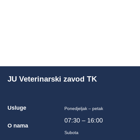
JU Veterinarski zavod TK
Usluge
Ponedjeljak – petak
07:30 – 16:00
O nama
Subota