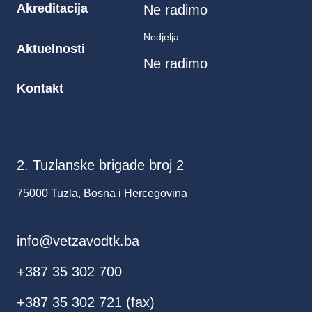
Akreditacija
Ne radimo
Nedjelja
Aktuelnosti
Ne radimo
Kontakt
2. Tuzlanske brigade broj 2
75000 Tuzla, Bosna i Hercegovina
info@vetzavodtk.ba
+387 35 302 700
+387 35 302 721 (fax)