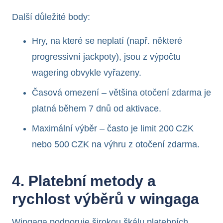
Další důležité body:
Hry, na které se neplatí (např. některé
progressivní jackpoty), jsou z výpočtu
wagering obvykle vyřazeny.
Časová omezení – většina otočení zdarma je
platná během 7 dnů od aktivace.
Maximální výběr – často je limit 200 CZK
nebo 500 CZK na výhru z otočení zdarma.
4. Platební metody a
rychlost výběrů v wingaga
Wingaga podporuje širokou škálu platebních