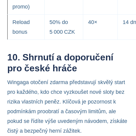
promo)
Reload
50% do
40×
14 dn
bonus
5 000 CZK
10. Shrnutí a doporučení
pro české hráče
Wingaga otočení zdarma představují skvělý start
pro každého, kdo chce vyzkoušet nové sloty bez
rizika vlastních peněz. Klíčová je pozornost k
podmínkám proobratí a časovým limitům, ale
pokud se řídíte výše uvedeným návodem, získáte
čistý a bezpečný herní zážitek.