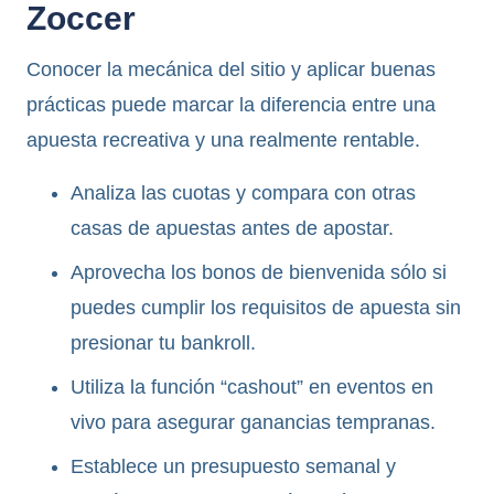
Zoccer
Conocer la mecánica del sitio y aplicar buenas
prácticas puede marcar la diferencia entre una
apuesta recreativa y una realmente rentable.
Analiza las cuotas y compara con otras
casas de apuestas antes de apostar.
Aprovecha los bonos de bienvenida sólo si
puedes cumplir los requisitos de apuesta sin
presionar tu bankroll.
Utiliza la función “cashout” en eventos en
vivo para asegurar ganancias tempranas.
Establece un presupuesto semanal y