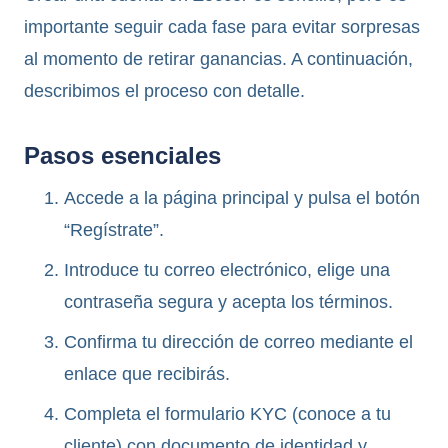
importante seguir cada fase para evitar sorpresas
al momento de retirar ganancias. A continuación,
describimos el proceso con detalle.
Pasos esenciales
Accede a la página principal y pulsa el botón
“Regístrate”.
Introduce tu correo electrónico, elige una
contraseña segura y acepta los términos.
Confirma tu dirección de correo mediante el
enlace que recibirás.
Completa el formulario KYC (conoce a tu
cliente) con documento de identidad y