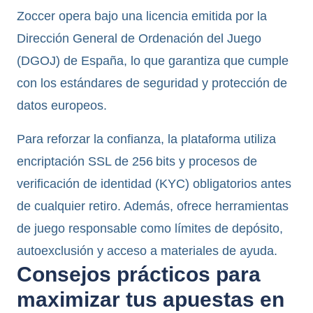
Zoccer opera bajo una licencia emitida por la
Dirección General de Ordenación del Juego
(DGOJ) de España, lo que garantiza que cumple
con los estándares de seguridad y protección de
datos europeos.
Para reforzar la confianza, la plataforma utiliza
encriptación SSL de 256 bits y procesos de
verificación de identidad (KYC) obligatorios antes
de cualquier retiro. Además, ofrece herramientas
de juego responsable como límites de depósito,
autoexclusión y acceso a materiales de ayuda.
Consejos prácticos para
maximizar tus apuestas en