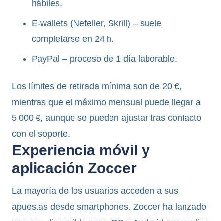
hábiles.
E‑wallets (Neteller, Skrill) – suele
completarse en 24 h.
PayPal – proceso de 1 día laborable.
Los límites de retirada mínima son de 20 €,
mientras que el máximo mensual puede llegar a
5 000 €, aunque se pueden ajustar tras contacto
con el soporte.
Experiencia móvil y
aplicación Zoccer
La mayoría de los usuarios acceden a sus
apuestas desde smartphones. Zoccer ha lanzado