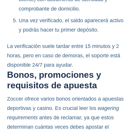
comprobante de domicilio.
Una vez verificado, el saldo aparecerá activo
y podrás hacer tu primer depósito.
La verificación suele tardar entre 15 minutos y 2
horas, pero en caso de demoras, el soporte está
disponible 24/7 para ayudar.
Bonos, promociones y
requisitos de apuesta
Zoccer ofrece varios bonos orientados a apuestas
deportivas y casino. Es crucial leer los
wagering
requirements
antes de reclamar, ya que estos
determinan cuántas veces debes apostar el