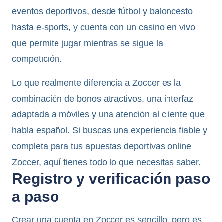
eventos deportivos, desde fútbol y baloncesto
hasta e‑sports, y cuenta con un casino en vivo
que permite jugar mientras se sigue la
competición.
Lo que realmente diferencia a Zoccer es la
combinación de bonos atractivos, una interfaz
adaptada a móviles y una atención al cliente que
habla español. Si buscas una experiencia fiable y
completa para tus apuestas deportivas online
Zoccer, aquí tienes todo lo que necesitas saber.
Registro y verificación paso
a paso
Crear una cuenta en Zoccer es sencillo, pero es