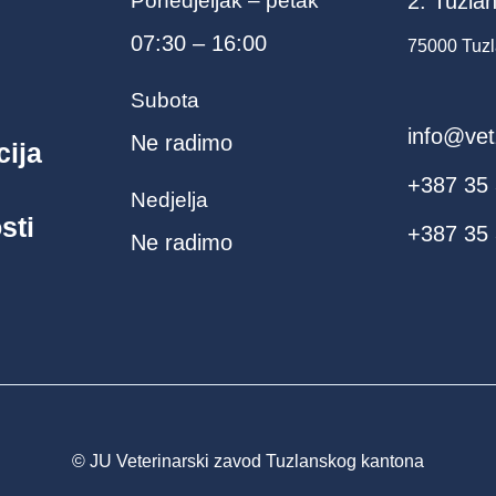
Ponedjeljak – petak
2. Tuzlan
07:30 – 16:00
75000 Tuzl
Subota
info@vet
Ne radimo
cija
+387 35
Nedjelja
sti
+387 35 
Ne radimo
© JU Veterinarski zavod Tuzlanskog kantona