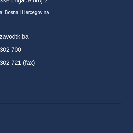
ske brigade broj 2
a, Bosna i Hercegovina
zavodtk.ba
 302 700
302 721 (fax)