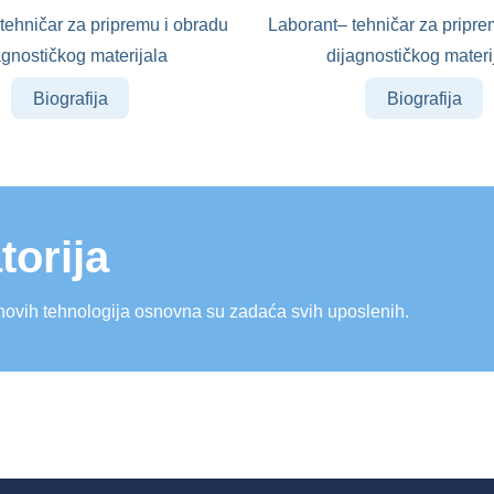
tehničar za pripremu i obradu
Laborant– tehničar za pripre
agnostičkog materijala
dijagnostičkog materi
Biografija
Biografija
torija
novih tehnologija osnovna su zadaća svih uposlenih.