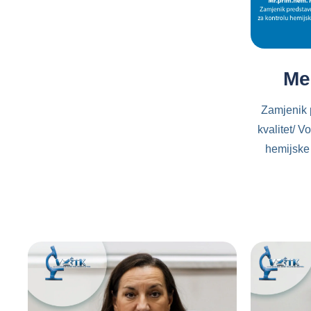
Me
Zamjenik 
kvalitet/ V
hemijske 