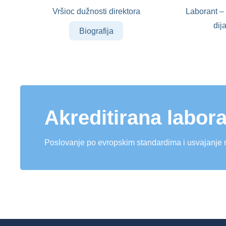
Vršioc dužnosti direktora
Laborant – 
dij
Biografija
Akreditirana labora
Poslovanje po evropskim standardima i usvajanje 