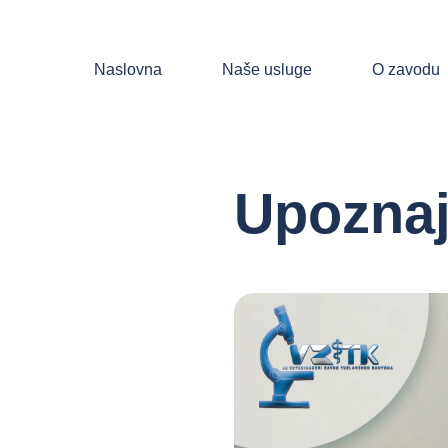
Naslovna
Naše usluge
O zavodu
Upoznaj