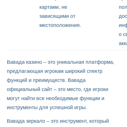
картами, не
пол
зависящими от
дос
местоположения.
ин
о с
акк
Вавада казино – это уникальная платформа,
предлагающая игрокам широкий спектр
функций и преимуществ. Вавада
официальный сайт – это место, где игроки
могут найти все необходимые функции и
инструменты для успешной игры.
Вавада зеркало – это инструмент, который