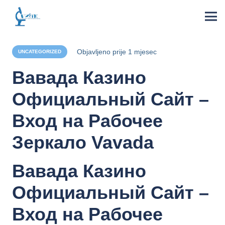
Objavljeno
prije 1 mjesec
UNCATEGORIZED
Вавада Казино
Официальный Сайт –
Вход на Рабочее
Зеркало Vavada
Вавада Казино
Официальный Сайт –
Вход на Рабочее