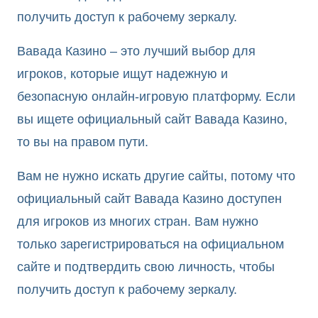
получить доступ к рабочему зеркалу.
Вавада Казино – это лучший выбор для
игроков, которые ищут надежную и
безопасную онлайн-игровую платформу. Если
вы ищете официальный сайт Вавада Казино,
то вы на правом пути.
Вам не нужно искать другие сайты, потому что
официальный сайт Вавада Казино доступен
для игроков из многих стран. Вам нужно
только зарегистрироваться на официальном
сайте и подтвердить свою личность, чтобы
получить доступ к рабочему зеркалу.