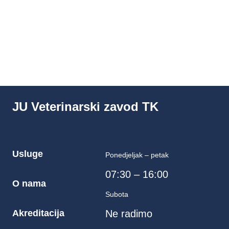
JU Veterinarski zavod TK
Usluge
Ponedjeljak – petak
07:30 – 16:00
O nama
Subota
Akreditacija
Ne radimo