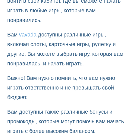
войти в свой кабинет, где вы сможете начать
играть в любые игры, которые вам
понравились.
Вам
vavada
доступны различные игры,
включая слоты, карточные игры, рулетку и
другие. Вы можете выбрать игру, которая вам
понравилась, и начать играть.
Важно! Вам нужно помнить, что вам нужно
играть ответственно и не превышать свой
бюджет.
Вам доступны также различные бонусы и
промокоды, которые могут помочь вам начать
играть с более высоким балансом.