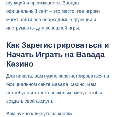
функций и преимуществ. Вавада
официальный сайт – это место, где игроки
могут найти все необходимые функции и
инструменты для успешной игры.
Как Зарегистрироваться и
Начать Играть на Вавада
Казино
Для начала, вам нужно зарегистрироваться на
официальном сайте Вавада Казино. Вам
потребуется только несколько минут, чтобы
создать свой аккаунт.
Вам нужно кликнуть на кнопку