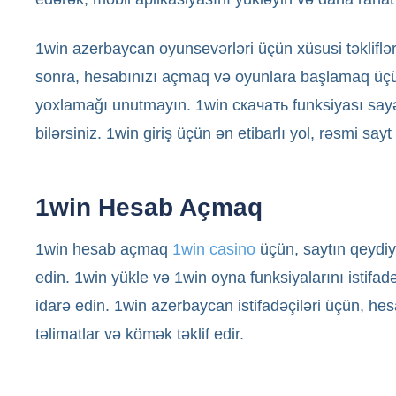
1win azerbaycan oyunsevərləri üçün xüsusi təkliflər
sonra, hesabınızı açmaq və oyunlara başlamaq üçü
yoxlamağı unutmayın. 1win скачать funksiyası sayə
bilərsiniz. 1win giriş üçün ən etibarlı yol, rəsmi sayt
1win Hesab Açmaq
1win hesab açmaq
1win casino
üçün, saytın qeydiy
edin. 1win yükle və 1win oyna funksiyalarını istifa
idarə edin. 1win azerbaycan istifadəçiləri üçün, 
təlimatlar və kömək təklif edir.