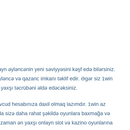
yn əyləncənin yeni səviyyəsini kəşf edə bilərsiniz.
ləncə və qazanc imkanı təklif edir. Əgər siz 1win
n yaxşı təcrübəni əldə edəcəksiniz.
cud hesabınıza daxil olmaq lazımdır. 1win az
u da sizə daha rahat şəkildə oyunlara baxmağa və
 zaman ən yaxşı onlayn slot və kazino oyunlarına