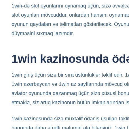
1win-də slot oyunlarını oynamaq üçün, sizə əvvəlc
slot oyunları mövcuddur, onlardan hansını oynamaq 
oyunun qaydaları və təlimatları göstəriləcək. Oyu
düyməsini sıxmaq lazımdır.
1win kazinosunda ödə
1win giriş üçün sizə bir sıra üstünlüklər təklif edir.
1win azerbaycan və 1win az saytlarında mövcud olan
aviator oyununda qazanmaq üçün sizə xüsusi bonuslar
etməklə, siz artıq kazinonun bütün imkanlarından ist
1win kazinosunda sizə müxtəlif ödəniş üsulları təklif
haqqında daha ətraflı məlumat ala bilərsiniz. 1win