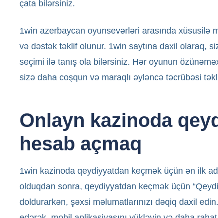
çata bilərsiniz.
1win azerbaycan oyunsevərləri arasında xüsusilə m
və dəstək təklif olunur. 1win saytına daxil olaraq, s
seçimi ilə tanış ola bilərsiniz. Hər oyunun özünəmə
sizə daha coşqun və maraqlı əyləncə təcrübəsi təklif
Onlayn kazinoda qey
hesab açmaq
1win kazinoda qeydiyyatdan keçmək üçün ən ilk add
olduqdan sonra, qeydiyyatdan keçmək üçün “Qeydi
doldurarkən, şəxsi məlumatlarınızı dəqiq daxil edin. 
edərək, mobil aplikasiyasını yükləyin və daha rahat