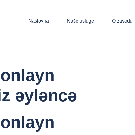
Naslovna
Naše usluge
O zavodu
 onlayn
iz əyləncə
 onlayn