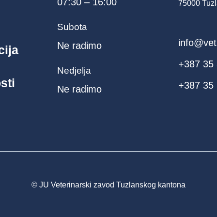
07:30 – 16:00
75000 Tuzl
Subota
info@vet
Ne radimo
cija
+387 35
Nedjelja
sti
+387 35 
Ne radimo
© JU Veterinarski zavod Tuzlanskog kantona