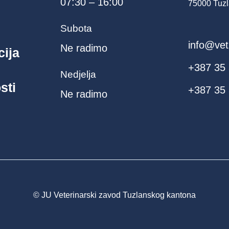
07:30 – 16:00
75000 Tuzl
Subota
info@vet
Ne radimo
cija
+387 35
Nedjelja
sti
+387 35 
Ne radimo
© JU Veterinarski zavod Tuzlanskog kantona