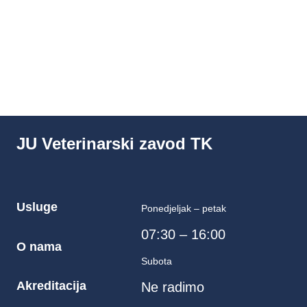
PointsBet Australia app and mobile
guide – bonuses, verification & fast
withdrawals
prije 3 sedmice
JU Veterinarski zavod TK
Usluge
Ponedjeljak – petak
07:30 – 16:00
O nama
Subota
Akreditacija
Ne radimo