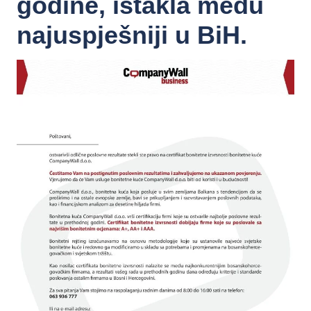
godine, istakla među
najuspješniji u BiH.