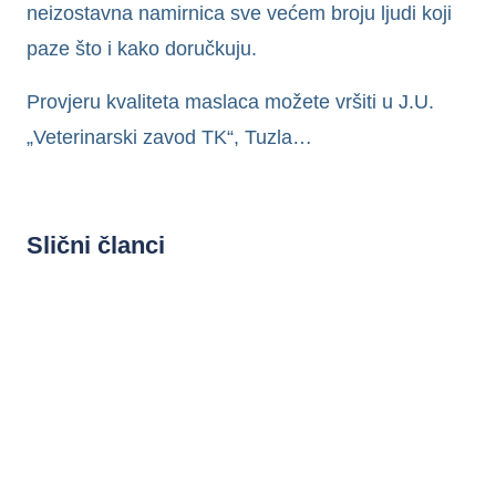
neizostavna namirnica sve većem broju ljudi koji
paze što i kako doručkuju.
Provjeru kvaliteta maslaca možete vršiti u J.U.
„Veterinarski zavod TK“, Tuzla…
Slični članci
UNCATEGORIZED
Skycrown: What Australian Players
Need to Know
prije 3 sedmice