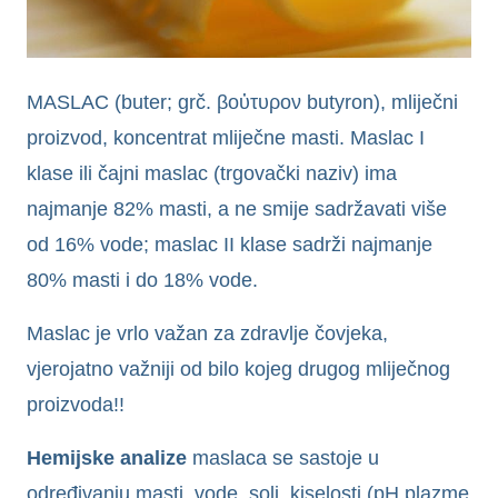
MASLAC (buter; grč. βοὐτυρον butyron), mliječni
proizvod, koncentrat mliječne masti. Maslac I
klase ili čajni maslac (trgovački naziv) ima
najmanje 82% masti, a ne smije sadržavati više
od 16% vode; maslac II klase sadrži najmanje
80% masti i do 18% vode.
Maslac je vrlo važan za zdravlje čovjeka,
vjerojatno važniji od bilo kojeg drugog mliječnog
proizvoda!!
Hemijske analize
maslaca se sastoje u
određivanju masti, vode, soli, kiselosti (pH plazme