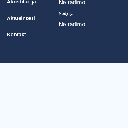
Akreditacija
Ne radimo
Nedjelja
Aktuelnosti
Ne radimo
Kontakt
2. Tuzlanske brigade broj 2
75000 Tuzla, Bosna i Hercegovina
info@vetzavodtk.ba
+387 35 302 700
+387 35 302 721 (fax)