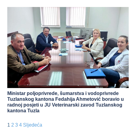
Ministar poljoprivrede, šumarstva i vodoprivrede
Tuzlanskog kantona Fedahija Ahmetović boravio u
radnoj posjeti u JU Veterinarski zavod Tuzlanskog
kantona Tuzla
1
2
3
4
Sljedeća